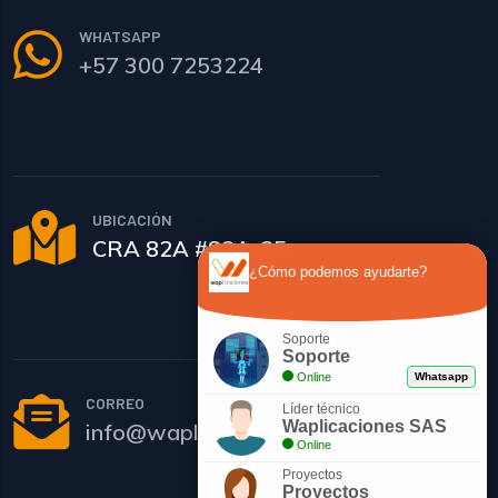
WHATSAPP
+57 300 7253224
UBICACIÓN
CRA 82A #82A-25
¿Cómo podemos ayudarte?
Soporte
Soporte
Online
Whatsapp
CORREO
Líder técnico
Waplicaciones SAS
info@waplicaciones.co
Online
Proyectos
Proyectos