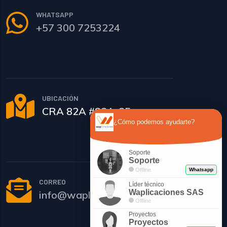
WHATSAPP
+57 300 7253224
UBICACIÓN
CRA 82A #82A-25
¿Cómo podemos ayudarte?
Soporte
Soporte
Offline
Whatsapp
CORREO
Líder técnico
Waplicaciones SAS
info@waplicaciones.co
Offline
Proyectos
Proyectos